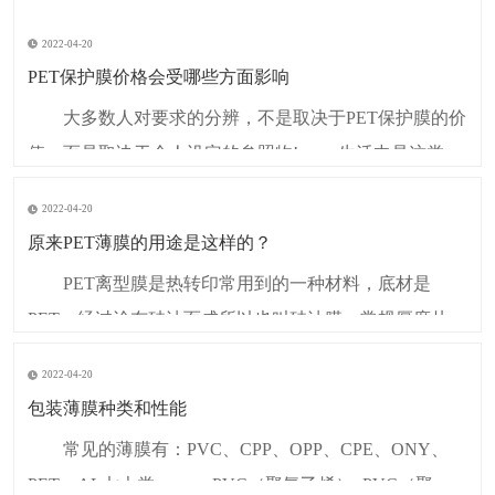
2022-04-20
PET保护膜价格会受哪些方面影响
大多数人对要求的分辨，不是取决于PET保护膜的价
值，而是取决于个人设定的参照物! 生活中是这类思
维，在PET保护膜管控实践中，也有同样的问题出现。
2022-04-20
特别是在价格交涉中，PET保护膜常常会设定某个底
原来PET薄膜的用途是这样的？
价，采用集体智慧计算出来的理论价格。 我们把影
PET离型膜是热转印常用到的一种材料，底材是
响PET保护膜价格的参照物叫做顾客的认可
PET，经过涂布硅油而成所以也叫硅油膜。常规厚度从
0.025mm至0.25mm。颜色：透明，半透明，哑白，纯
2022-04-20
白，奶白，奶白半透明，光黑，哑黑。有冷热撕和光哑
包装薄膜种类和性能
面之分，经过防静电和防划伤处理，产品具有很好的吸
常见的薄膜有：PVC、CPP、OPP、CPE、ONY、
附性和贴合性。 PET离型膜现已被广泛应包
PET、AL七大类。 一. PVC（聚氯乙烯） PVC（聚氯