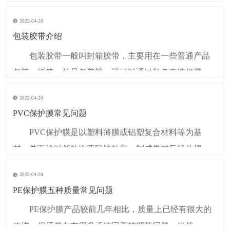
乙烯）具有不易燃性、高强度、耐气侯变化性以及优良
2022-04-20
的几何稳定性，对氧化剂、还原剂和强酸都有很强的抵
包装胶带介绍
抗力。另外，因其良好的柔韧性、收缩性，加工和贴标
包装胶带一般叫封箱胶带，主要用在一些普通产品
性能良好，耐化学腐蚀能力强，牢固
包装、纸箱、礼品包装等。还可以通过颜色来选择胶
带。比如透明的包装胶带可以用在纸箱包装、零配件固
2022-04-20
定、锐利的物件捆绑、艺术设计等；彩色的包装胶带可
PVC保护膜常见问题
以向厂家提供颜色要求，客户可以根据自己所需要的颜
PVC保护膜是以塑料薄膜或铝塑复合材料等为基
色、形状、尺寸定制等；印字包装胶带一般用来快递物
材，单面涂以低粘性亚民胶粘剂，制成卷材后经分切制
流、国际贸易、
成。贴于表面，可有效防止表面在挤出成型、运输、成
2022-04-20
窗、安装过程中遭受划伤或污染。它的出现给生产、门
PE保护膜五种质量常见问题
窗组装、以及建筑施工单位带来了极大的方面。由于保
PE保护膜产品较前几年相比，质量上已经有很大的
护膜是一种比较新型的产品，目前还没有国家或行业标
改进，但还是存在很多函待完善的细节问题，当然，事