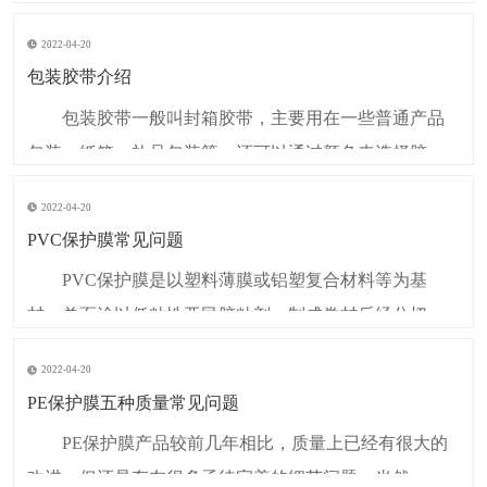
乙烯）具有不易燃性、高强度、耐气侯变化性以及优良
2022-04-20
的几何稳定性，对氧化剂、还原剂和强酸都有很强的抵
包装胶带介绍
抗力。另外，因其良好的柔韧性、收缩性，加工和贴标
包装胶带一般叫封箱胶带，主要用在一些普通产品
性能良好，耐化学腐蚀能力强，牢固
包装、纸箱、礼品包装等。还可以通过颜色来选择胶
带。比如透明的包装胶带可以用在纸箱包装、零配件固
2022-04-20
定、锐利的物件捆绑、艺术设计等；彩色的包装胶带可
PVC保护膜常见问题
以向厂家提供颜色要求，客户可以根据自己所需要的颜
PVC保护膜是以塑料薄膜或铝塑复合材料等为基
色、形状、尺寸定制等；印字包装胶带一般用来快递物
材，单面涂以低粘性亚民胶粘剂，制成卷材后经分切制
流、国际贸易、
成。贴于表面，可有效防止表面在挤出成型、运输、成
2022-04-20
窗、安装过程中遭受划伤或污染。它的出现给生产、门
PE保护膜五种质量常见问题
窗组装、以及建筑施工单位带来了极大的方面。由于保
PE保护膜产品较前几年相比，质量上已经有很大的
护膜是一种比较新型的产品，目前还没有国家或行业标
改进，但还是存在很多函待完善的细节问题，当然，事