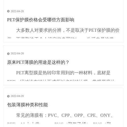
2022-04-20
PET保护膜价格会受哪些方面影响
大多数人对要求的分辨，不是取决于PET保护膜的价
值，而是取决于个人设定的参照物! 生活中是这类思
维，在PET保护膜管控实践中，也有同样的问题出现。
2022-04-20
特别是在价格交涉中，PET保护膜常常会设定某个底
原来PET薄膜的用途是这样的？
价，采用集体智慧计算出来的理论价格。 我们把影
PET离型膜是热转印常用到的一种材料，底材是
响PET保护膜价格的参照物叫做顾客的认可
PET，经过涂布硅油而成所以也叫硅油膜。常规厚度从
0.025mm至0.25mm。颜色：透明，半透明，哑白，纯
2022-04-20
白，奶白，奶白半透明，光黑，哑黑。有冷热撕和光哑
包装薄膜种类和性能
面之分，经过防静电和防划伤处理，产品具有很好的吸
常见的薄膜有：PVC、CPP、OPP、CPE、ONY、
附性和贴合性。 PET离型膜现已被广泛应包
PET、AL七大类。 一. PVC（聚氯乙烯） PVC（聚氯