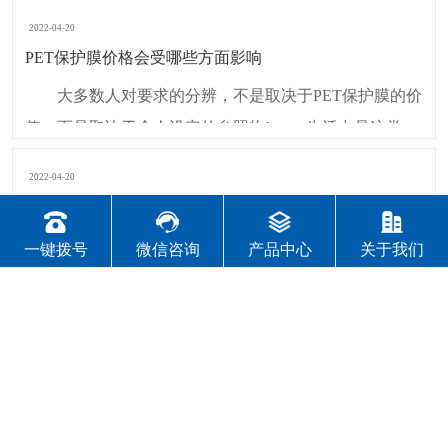
2022-04-20
PET保护膜价格会受哪些方面影响
大多数人对要求的分辨，不是取决于PET保护膜的价
值，而是取决于个人设定的参照物! 生活中是这类思
维，在PET保护膜管控实践中，也有同样的问题出现。
2022-04-20
特别是在价格交涉中，PET保护膜常常会设定某个底
原来PET薄膜的用途是这样的？
价，采用集体智慧计算出来的理论价格。 我们把影
PET离型膜是热转印常用到的一种材料，底材是
一键拨号
微信咨询
产品中心
关于我们
响PET保护膜价格的参照物叫做顾客的认可
PET，经过涂布硅油而成所以也叫硅油膜。常规厚度从
0.025mm至0.25mm。颜色：透明，半透明，哑白，纯
2022-04-20
白，奶白，奶白半透明，光黑，哑黑。有冷热撕和光哑
包装薄膜种类和性能
面之分，经过防静电和防划伤处理，产品具有很好的吸
常见的薄膜有：PVC、CPP、OPP、CPE、ONY、
附性和贴合性。 PET离型膜现已被广泛应包
PET、AL七大类。 一. PVC（聚氯乙烯） PVC（聚氯